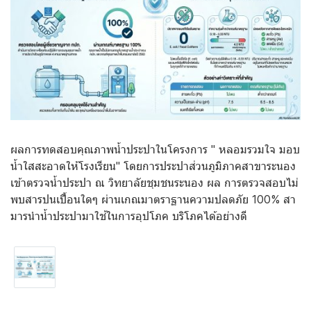
ผลการทดสอบคุณภาพน้ำประปาในโครงการ " หลอมรวมใจ มอบ
น้ำใสสะอาดให้โรงเรียน" โดยการประปาส่วนภูมิภาคสาขาระนอง
เข้าตรวจน้ำประปา ณ วิทยาลัยชุมชนระนอง ผล การตรวจสอบไม่
พบสารปนเปื้อนใดๆ ผ่านเกณมาตราฐานความปลดภัย 100% สา
มารนำน้ำประปามาใช้ในการอุปโภค บริโภคได้อย่างดี