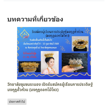
บทความที่เกี่ยวข้อง
วิทยาลัยชุมชนระนอง เปิดรับสมัครผู้เรียนการประดิษฐ์
มงกุฎฮั้วก๋วน (มงกุฎดอกไม้ไหว)
ประกาศทั่วไป