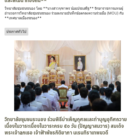
และพัฒนาท้องถิ่น**
วิทยาลัยชุมชนระนอง โดย **นางสาวจุฑาพร น้อยประเสริฐ** รักษาราชการแทนผู้
อำนวยการวิทยาลัยชุมชนระนอง ร่วมลงนามบันทึกข้อตกลงความร่วมมือ (MOU) กับ
**เทศบาลเมืองระนอง**
ประกาศทั่วไป
วิทยาลัยชุมชนระนอง ร่วมพิธีบำเพ็ญกุศลและทำบุญอุทิศถวาย
เนื่องในวาระเนื่องในวาระครบ ๕๐ วัน (ปัญญาสมวาร) สมเด็จ
พระเจ้าลูกเธอ เจ้าฟ้าพัชรกิติยาภา นเรนทิราเทพยวดี