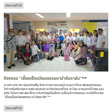
ประกาศทั่วไป
กิจกรรม “เยี่ยมเยือนวัฒนธรรมบาบ๋าอันดามัน”**
นางสาวจุฑาพร น้อยประเสริฐ รักษาราชการแทนผู้อำนวยการวิทยาลัยชุมชนระนอง
ให้การต้อนรับคณะจากสมาคมเพอรานากันประเทศไทย นำโดย นายแพทย์โกศล แตง
อุทัย ในโอกาสนำสมาชิกจากจังหวัดภูเก็ตเดินทางเยือนจังหวัดระนอง ภายใต้กิจกรรม
“เยี่ยมเยือนวัฒนธรรมบาบ๋าอันดามัน”**
ประกาศทั่วไป