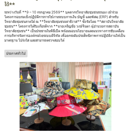
ใต้**
ระหว่างวันที่ **9 – 10 กรกฎาคม 2569** บุคลากรวิทยาลัยชุมชนระนอง เข้าร่วม
โครงการอบรมเชิงปฏิบัติการการใช้งานระบบการเงิน บัญชี และพัสดุ (ERP) สำหรับ
วิทยาลัยชุมชนภาคใต้ ณ **วิทยาลัยชุมชนนราธิวาส** ซึ่งจัดโดย **สถาบันวิทยาลัย
ชุมชน** โครงการได้รับเกียรติจาก **นายเจริญชัย วงษ์จินดา ผู้อำนวยการสถาบัน
วิทยาลัยชุมชน** เป็นประธานในพิธีเปิด พร้อมมอบนโยบายและแนวทางการขับเคลื่อน
การบริหารจัดการองค์กรด้วยระบบดิจิทัล เพื่อยกระดับประสิทธิภาพการปฏิบัติงานให้เป็น
มาตรฐาน โปร่งใส และสามารถตรวจสอบได้
ประกาศทั่วไป