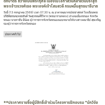
ตักบาตร ถวายเป็นพระกุศล เนื่องในโอกาสวันคล้ายวันประสูติ
พระเจ้าวรวงศ์เธอ พระองค์เจ้าโสมสวลี กรมหมื่นสุทธนารีนาถ
วันนี้ (13 กรกฎาคม 2569) เวลา 07.30 น. ณ อาคารคุณากรประชาสรรค์ โรงเรียนพระ
ปริยัติธรรมพุทธชยันตี วัดสุวรรณคีรีวิหาร (พระอารามหลวง) อำเภอเมืองระนอง จังหวัด
ระนอง นายราชัน มีน้อย ผู้ว่าราชการจังหวัดระนองมอบหมายให้นางสาวคณาธิป สุขเจริญ
รองผู้ว่าราชการจังหวัดระนอง
ประกาศทั่วไป
**ประกาศรายชื่อผู้มีสิทธิ์เข้าร่วมโครงการฝึกอบรม "นักวิจัย