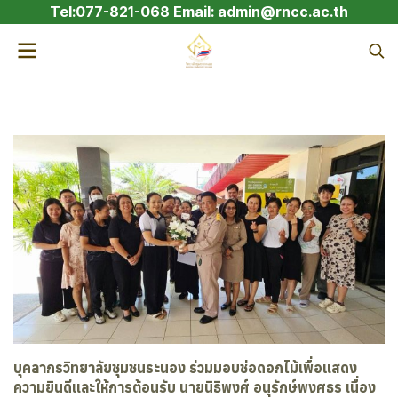
Tel:077-821-068 Email: admin@rncc.ac.th
บุคลากรวิทยาลัยชุมชนระนอง ร่วมมอบช่อดอกไม้เพื่อแสดง
ความยินดีและให้การต้อนรับ นายนิธิพงศ์ อนุรักษ์พงศธร เนื่อง