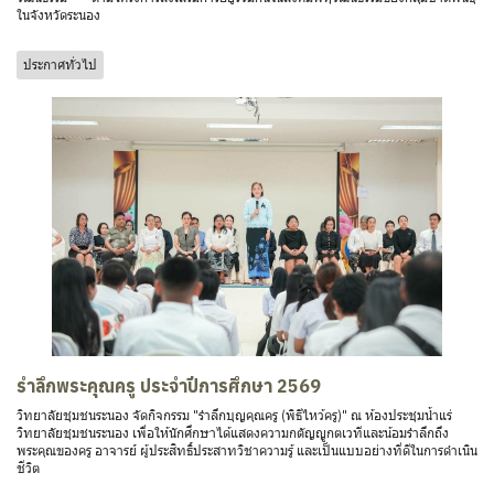
ในจังหวัดระนอง
ประกาศทั่วไป
รำลึกพระคุณครู ประจำปีการศึกษา 2569
วิทยาลัยชุมชนระนอง จัดกิจกรรม "รำลึกบุญคุณครู (พิธีไหว้ครู)" ณ ห้องประชุมน้ำแร่
วิทยาลัยชุมชนระนอง เพื่อให้นักศึกษาได้แสดงความกตัญญูกตเวทีและน้อมรำลึกถึง
พระคุณของครู อาจารย์ ผู้ประสิทธิ์ประสาทวิชาความรู้ และเป็นแบบอย่างที่ดีในการดำเนิน
ชีวิต