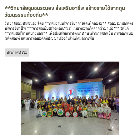
**วิทยาลัยชุมชนระนอง ส่งเสริมอาชีพ สร้างรายได้จากทุน
วัฒนธรรมท้องถิ่น**
วิทยาลัยชุมชนระนอง โดย **กลุ่มงานบริการวิชาการและฝึกอบรม** จัดอบรมหลักสูตร
บริการวิชาชีพ **"การตัดเย็บสร้างผลิตภัณฑ์ : หมวกบัคเก็ตจากผ้าปาเต๊ะ"** ให้แก่
**กลุ่มสตรีตำบลบางนอน** เพื่อส่งเสริมการพัฒนาทักษะด้านการตัดเย็บ การออกแบบ
ผลิตภัณฑ์ และการต่อยอดภูมิปัญญาท้องถิ่นให้เกิดมูลค่าเพิ่ม
ประกาศทั่วไป