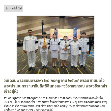
ประกาศทั่วไป
วันเฉลิมพระชมนพรรษา ๒๘ กรกฎาคม ๒๕๖๙ พระบาทสมเด็จ
พระปรเมนทรรามาธิบดีศรีสินทรมหาวชิราลงกรณ พระวชิรเกล้า
เจ้าอยู่หัว
ร่วมด้วยผู้อำนวยการรองผู้อำนวยการและข้าราชการจากวิทยาลัยชุมชนภาคใต้ทั้งเจ็ด
แห่ง ณ เซ็นทรัลฮอลล์ ชั้น 5 ห้างสรรพสินค้าเซ็นทรัลหาดใหญ่ ขอพระองค์ทรงพระเจริญ
ด้วยเกล้าด้วยกระหม่อมขอเดชะ ข้าพระพุทธเจ้า คณะผู้บริหาร ข้าราชการ บุคลากร และ
นักศึกษา วิทยาลัยชุมชน 7 จังหวัดภาคใต้