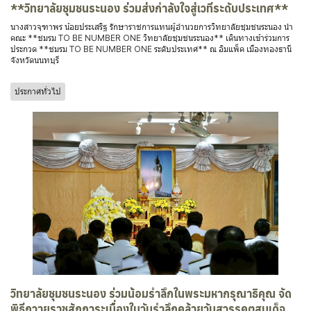
**วิทยาลัยชุมชนระนอง ร่วมส่งกำลังใจสู่เวทีระดับประเทศ**
นางสาวจุฑาพร น้อยประเสริฐ รักษาราชการแทนผู้อำนวยการวิทยาลัยชุมชนระนอง นำ
คณะ **ชมรม TO BE NUMBER ONE วิทยาลัยชุมชนระนอง** เดินทางเข้าร่วมการ
ประกวด **ชมรม TO BE NUMBER ONE ระดับประเทศ** ณ อิมแพ็ค เมืองทองธานี
จังหวัดนนทบุรี
ประกาศทั่วไป
วิทยาลัยชุมชนระนอง ร่วมน้อมรำลึกในพระมหากรุณาธิคุณ จัด
พิธีถวายราชสักการะเนื่องในวันรำลึกคล้ายวันสวรรคตสมเด็จ