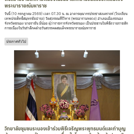
พระนารายณ์มหาราช
วันนี้ (10 กรกฎาคม 2569) เวลา 07.30 น. ณ อาคารคุณากรประชาสงเคราะห์ (โรงเรียน
เทพประสิทธิ์สมุทรชัยบำรุง) วัดสุวรรณคีรีวิหาร (พระอารามหลวง) อำเภอเมืองระนอง
จังหวัดระนอง นายราชัน มีน้อย ผู้ว่าราชการจังหวัดระนอง เป็นประธานในพิธีถวายราชสัก
การะเนื่องในวันรำลึกคล้ายวันสวรรคตสมเด็จพระนารายณ์มหาราช
ประกาศทั่วไป
วิทยาลัยชุมชนระนองเข้าร่วมพิธีเจริญพระพุทธมนต์และทำบุญ