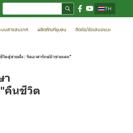
TH
ะบบสารสนเทศ
ผลิตภัณฑ์ชุมชน
ติดต่อ/ข้อเสนอแนะ
ตสู่ชายฝั่ง : จิตอาสารักษ์ป่าชายเลน"
ษา
คืนชีวิต