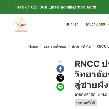
Tel:077-821-068 Email: admin@rncc.ac.th
หน้าแรก
เกี่ยวกับ วชช.
Home
บทความทั้งหมด
ประกาศทั่วไป
RNCC ปร
RNCC ปร
แชร์
วิทยาลัย
สู่ชายฝั
อัพเดทล่าสุด: 5 พ.ค
ประกาศทั่วไป