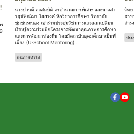
!
นางปานดี คงสมบัติ ครูชำนาญการพิเศษ และนางสา
วิทย
วสุข์พิณ์ฌา ไสยวงค์ นักวิชาการศึกษา วิทยาลัย
สาขา
ชุมชนระนอง เข้าร่วมประชุมวิชาการและแลกเปลี่ยน
ดำรง
คร
เรียนรู้ความร่วมมือโครงการพัฒนาคุณภาพการศึกษา
69
และการพัฒนาท้องถิ่น โดยมีสถาบันอุดมศึกษาเป็นพี่
!
ประก
เลี้ยง (U-School Mentoring) .
ประกาศทั่วไป