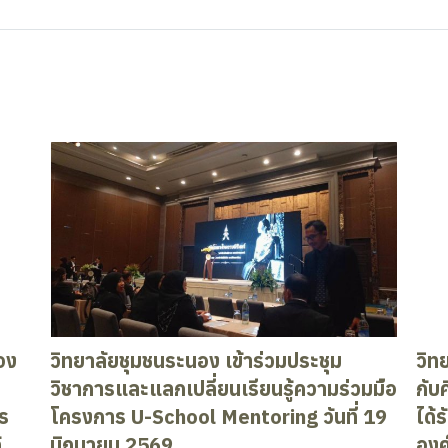
อง
วิทยาลัยชุมชนระนอง เข้าร่วมประชุม
วิท
วิชาการและแลกเปลี่ยนเรียนรู้ความร่วมมือ
กับ
ร
โครงการ U-School Mentoring วันที่ 19
ได้
้
มิถุนายน 2569
องค