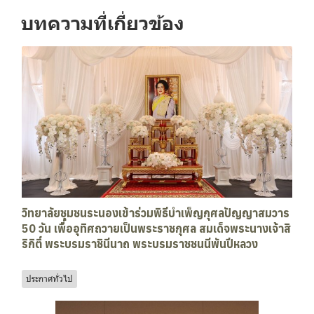
บทความที่เกี่ยวข้อง
วิทยาลัยชุมชนระนองเข้าร่วมพิธีบำเพ็ญกุศลปัญญาสมวาร
50 วัน เพื่ออุทิศถวายเป็นพระราชกุศล สมเด็จพระนางเจ้าสิ
ริกิติ์ พระบรมราชินีนาถ พระบรมราชชนนีพันปีหลวง
ประกาศทั่วไป